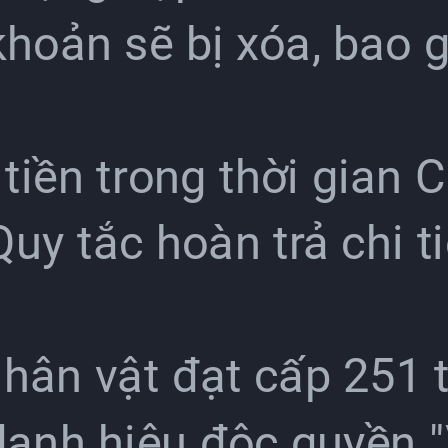
 khoản sẽ bị xóa, bao
 tiền trong thời gian 
uy tắc hoàn trả chi t
nhân vật đạt cấp 251 t
danh hiệu độc quyền 