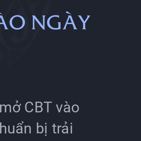
VÀO NGÀY
 mở CBT vào
uẩn bị trải