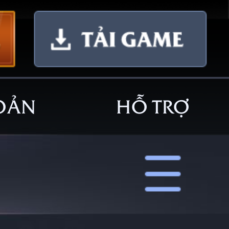
OẢN
HỖ TRỢ