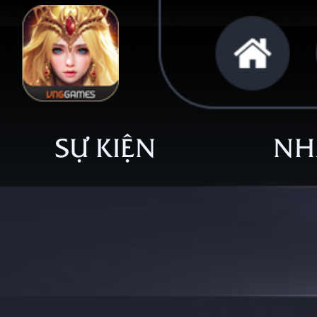
SỰ KIỆN
NH