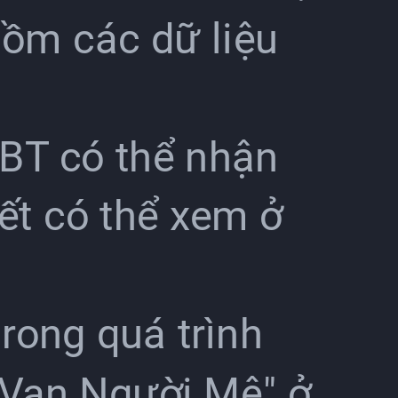
 gồm các dữ liệu
CBT có thể nhận
iết có thể xem ở
rong quá trình
"Vạn Người Mê" ở